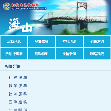
活動訊息
關於扶輪
本社現況
例會演講
活動行事曆
活動剪影
扶輪歌選
聯絡我們
相簿分類
社務服務
職業服務
社區服務
國際服務
公共關係