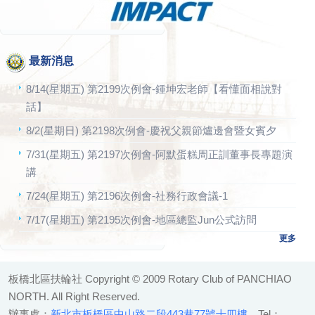
最新消息
8/14(星期五) 第2199次例會-鍾坤宏老師【看懂面相說對
話】
8/2(星期日) 第2198次例會-慶祝父親節爐邊會暨女賓夕
7/31(星期五) 第2197次例會-阿默蛋糕周正訓董事長專題演
講
7/24(星期五) 第2196次例會-社務行政會議-1
7/17(星期五) 第2195次例會-地區總監Jun公式訪問
更多
板橋北區扶輪社 Copyright © 2009 Rotary Club of PANCHIAO
NORTH. All Right Reserved.
辦事處：
新北市板橋區中山路二段443巷77號十四樓
Tel：