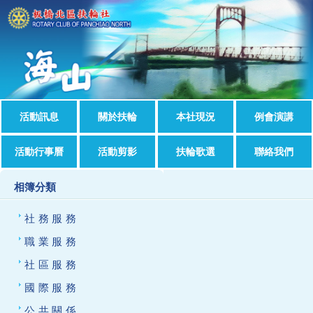
活動訊息
關於扶輪
本社現況
例會演講
活動行事曆
活動剪影
扶輪歌選
聯絡我們
相簿分類
社務服務
職業服務
社區服務
國際服務
公共關係