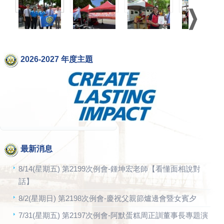
2026-2027 年度主題
最新消息
8/14(星期五) 第2199次例會-鍾坤宏老師【看懂面相說對
話】
8/2(星期日) 第2198次例會-慶祝父親節爐邊會暨女賓夕
7/31(星期五) 第2197次例會-阿默蛋糕周正訓董事長專題演