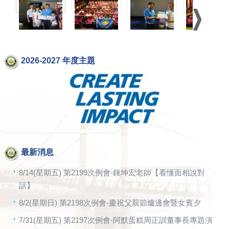
2026-2027 年度主題
最新消息
8/14(星期五) 第2199次例會-鍾坤宏老師【看懂面相說對
話】
8/2(星期日) 第2198次例會-慶祝父親節爐邊會暨女賓夕
7/31(星期五) 第2197次例會-阿默蛋糕周正訓董事長專題演