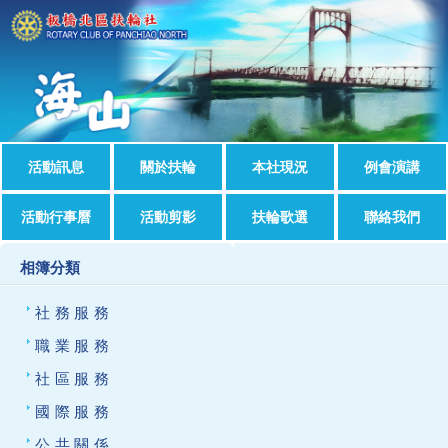
活動訊息
關於扶輪
本社現況
例會演講
活動行事曆
活動剪影
扶輪歌選
聯絡我們
相簿分類
社務服務
職業服務
社區服務
國際服務
公共關係