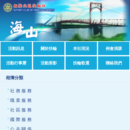
活動訊息
關於扶輪
本社現況
例會演講
活動行事曆
活動剪影
扶輪歌選
聯絡我們
相簿分類
社務服務
職業服務
社區服務
國際服務
公共關係