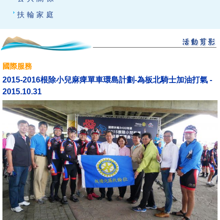
扶輪家庭
國際服務
2015-2016根除小兒麻痺單車環島計劃-為板北騎士加油打氣 -
2015.10.31