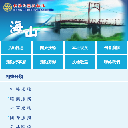
活動訊息
關於扶輪
本社現況
例會演講
活動行事曆
活動剪影
扶輪歌選
聯絡我們
相簿分類
社務服務
職業服務
社區服務
國際服務
公共關係