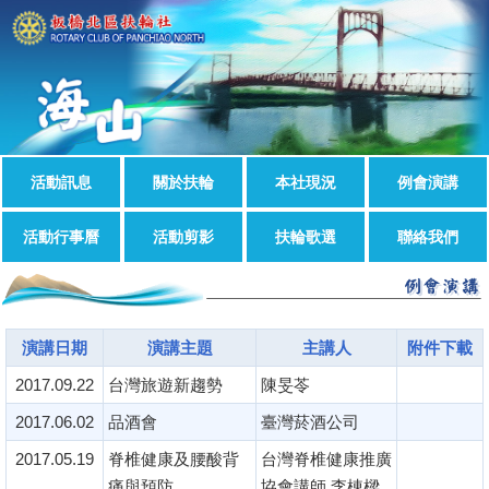
活動訊息
關於扶輪
本社現況
例會演講
活動行事曆
活動剪影
扶輪歌選
聯絡我們
演講日期
演講主題
主講人
附件下載
2017.09.22
台灣旅遊新趨勢
陳旻苓
2017.06.02
品酒會
臺灣菸酒公司
2017.05.19
脊椎健康及腰酸背
台灣脊椎健康推廣
痛與預防
協會講師 李棟樑