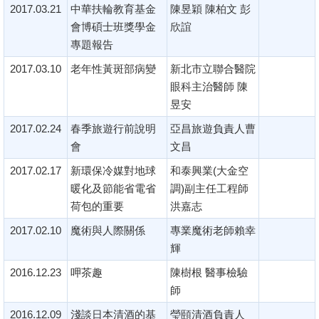
2017.03.21
中華扶輪教育基金
陳昱穎 陳柏文 彭
會博碩士班獎學金
欣誼
專題報告
2017.03.10
老年性黃斑部病變
新北市立聯合醫院
眼科主治醫師 陳
昱安
2017.02.24
春季旅遊行前說明
亞昌旅遊負責人曹
會
文昌
2017.02.17
新環保冷媒對地球
和泰興業(大金空
暖化及節能省電省
調)副主任工程師
荷包的重要
洪嘉志
2017.02.10
魔術與人際關係
專業魔術老師賴幸
輝
2016.12.23
呷茶趣
陳樹根 醫事檢驗
師
2016.12.09
淺談日本清酒的基
瑩頤清酒負責人