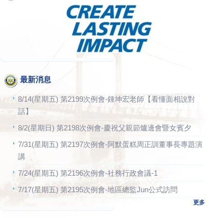
最新消息
8/14(星期五) 第2199次例會-鍾坤宏老師【看懂面相說對
話】
8/2(星期日) 第2198次例會-慶祝父親節爐邊會暨女賓夕
7/31(星期五) 第2197次例會-阿默蛋糕周正訓董事長專題演
講
7/24(星期五) 第2196次例會-社務行政會議-1
7/17(星期五) 第2195次例會-地區總監Jun公式訪問
更多