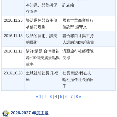
本知識、品飲與保
許志綸
存管理
2016.11.25
樂活退休與資產傳
國泰世華商業銀行
承信託規劃
信託部 溫守文
2016.11.18
說話的藝術、讚美
聯合報口才與主持
的藝術
人訓練講師彭瑞蘭
2016.11.11
講師:講題:台灣桃花
汎亞旅行社經理陳
源~10個美麗景點與
受祿
故事
2016.10.28
土城社前社長 朱福
社長筆記-我在扶
民
輪社擔任社長的日
子
«
1
|
2
|
3
| 4 |
5
|
6
|
7
|
8
»
2026-2027 年度主題