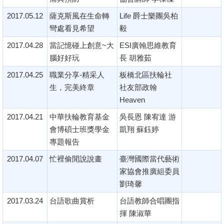
2017.05.12
薩克斯風在生命轉
Life 爵士樂團吳柏
彎處看見希望
毅
2017.04.28
當記憶碰上創意~大
ESI廣翰思維教育
腦好好玩
長 胡雅茹
2017.04.25
職業分享-精采人
板橋北區扶輪社
生，完美終章
社友部政翰
Heaven
2017.04.21
中華扶輪教育基金
吳長恩 陳宥達 游
會博碩士班獎學金
凱翔 蘇鈺婷
專題報告
2017.04.07
忙裡偷閒說說畫
臺灣國際當代藝術
家協會推廣組委員
劉琦馨
2017.03.24
台語歌曲賞析
台語教師合唱團指
揮 陳淑華