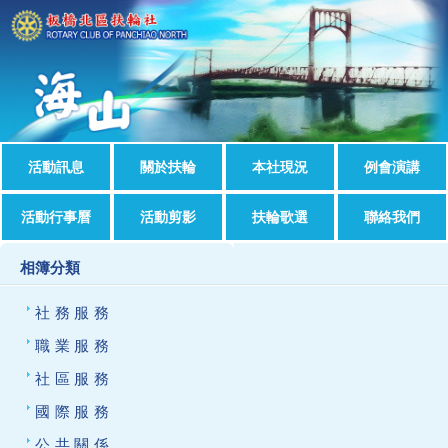
活動訊息
關於扶輪
本社現況
例會演講
活動行事曆
活動剪影
扶輪歌選
聯絡我們
相簿分類
社務服務
職業服務
社區服務
國際服務
公共關係