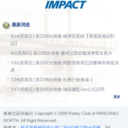
最新消息
8/14(星期五) 第2199次例會-鍾坤宏老師【看懂面相說對
話】
8/2(星期日) 第2198次例會-慶祝父親節爐邊會暨女賓夕
7/31(星期五) 第2197次例會-阿默蛋糕周正訓董事長專題演
講
7/24(星期五) 第2196次例會-社務行政會議-1
7/17(星期五) 第2195次例會-地區總監Jun公式訪問
更多
板橋北區扶輪社 Copyright © 2009 Rotary Club of PANCHIAO
NORTH. All Right Reserved.
辦事處：
新北市板橋區中山路二段443巷77號十四樓
Tel：