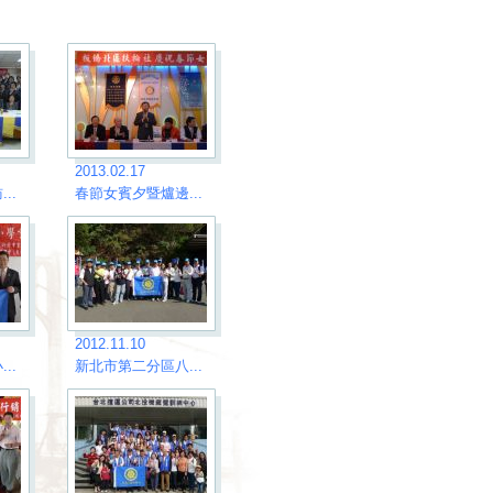
2013.02.17
..
春節女賓夕暨爐邊...
2012.11.10
..
新北市第二分區八...