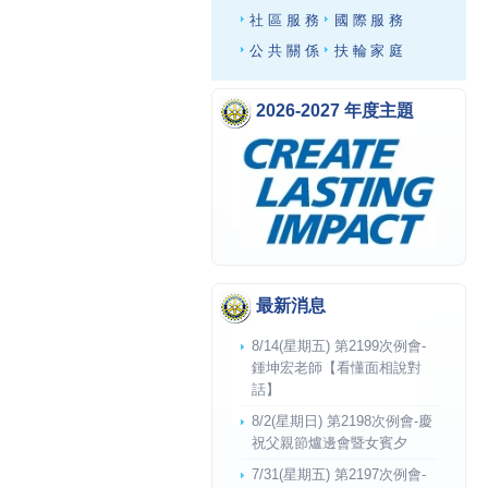
社區服務
國際服務
公共關係
扶輪家庭
2026-2027 年度主題
最新消息
8/14(星期五) 第2199次例會-
鍾坤宏老師【看懂面相說對
話】
8/2(星期日) 第2198次例會-慶
祝父親節爐邊會暨女賓夕
7/31(星期五) 第2197次例會-